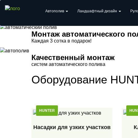
Укладка рулонного газона в
Автополив
Ландшафтный дизайн
Рул
При заказе ландшафтного дизайна под ключ
Монтаж автоматического по
Каждая 3 сотка в подарок!
Качественный монтаж
систем автоматического полива
Пред
След
Оборудование HUN
Главная
»
Оборудование для автополива
»
Оборудован
HUNTER
HUN
Насадки для узких участков
К