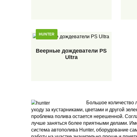
HUNTER
Веерные дождеватели PS
Ultra
Большое количество л
уходу за кустарниками, цветами и другой зел
проблема полива остается нерешенной. Соглас
лучше заняться более приятными делами. Име
система автополива Hunter, оборудование са
работу на участке значительно проще и прият