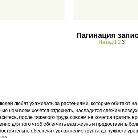
Пагинация запи
Назад
1
2
3
юдей любят ухаживать за растениями, которые обитают на 
енью нам всем хочется отдохнуть, насладится свежим воздух
итесь, после тяжелого труда совсем не хочется тратить вр
нно для того чтоб облегчить вам жизнь и предоставить б
мостоятельно обеспечит увлажнение грунта до нужного уров
нее.