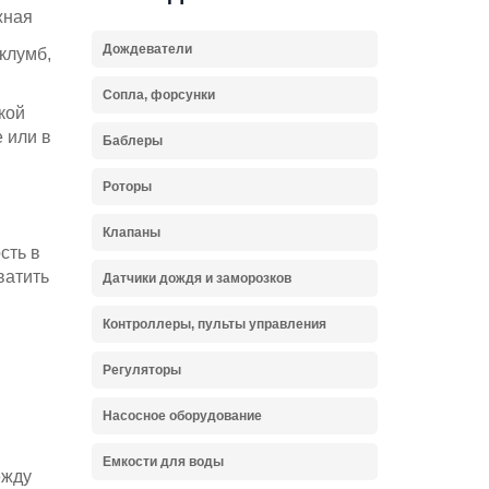
жная
Дождеватели
клумб,
Сопла, форсунки
кой
 или в
Баблеры
Роторы
Клапаны
сть в
ватить
Датчики дождя и заморозков
Контроллеры, пульты управления
Регуляторы
Насосное оборудование
Емкости для воды
ежду