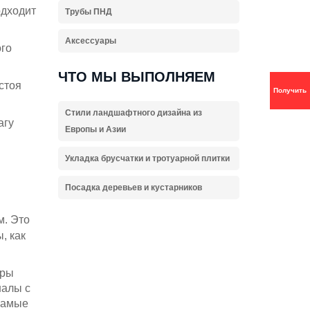
одходит
Трубы ПНД
Аксессуары
ого
ЧТО МЫ ВЫПОЛНЯЕМ
стоя
Получить
Стили ландшафтного дизайна из
агу
Европы и Азии
Укладка брусчатки и тротуарной плитки
Посадка деревьев и кустарников
м. Это
, как
еры
налы с
 Самые