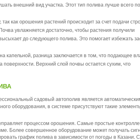
ушать внешний вид участка. Этот тип полива лучше всего п
, так как орошения растений происходит за счет подачи стр
 Почва увлажняется достаточно, чтобы растения получили
высыхает до следующего полива. Это помогает избежать за
на капельной, разница заключается в том, что подающее вл
а поверхности. Верхний слой почвы остается сухим, что
ИВА
ссиональный садовый автополив является автоматически
ьного оборудования, в системе присутствуют такие элементы
 управляет процессом орошения. Самые простые контролл
мме. Более совершенное оборудование может получать сиг
ировать график полива в зависимости от погоды в Казани.