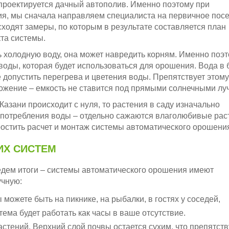
 проектируется дачный автополив. Именно поэтому при
ния, мы сначала направляем специалиста на первичное по
исходят замеры, по которым в результате составляется план
та системы.
ь холодную воду, она может навредить корням. Именно поэт
воды, которая будет использоваться для орошения. Вода в 
е допустить перегрева и цветения воды. Препятствует этому
ложение – емкость не ставится под прямыми солнечными лу
азани происходит с нуля, то растения в саду изначально
 потребления воды – отдельно сажаются влаголюбивые рас
ростить расчет и монтаж системы автоматического орошения
ИХ СИСТЕМ
дем итоги – системы автоматического орошения имеют
чную:
можете быть на пикнике, на рыбалки, в гостях у соседей,
тема будет работать как часы в ваше отсутствие.
стений. Верхний слой почвы остается сухим, что препятств