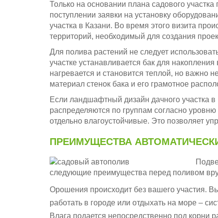
Только на основании плана садового участка
поступлении заявки на установку оборудова
участка в Казани. Во время этого визита про
территорий, необходимый для создания проек
Для полива растений не следует использоват
участке устанавливается бак для накопления 
нагревается и становится теплой, но важно н
материал стенок бака и его грамотное распо
Если ландшафтный дизайн дачного участка в К
распределяются по группам согласно уровню
отдельно влагоустойчивые. Это позволяет уп
ПРЕИМУЩЕСТВА АВТОМАТИЧЕСК
Подве
следующие преимущества перед поливом вру
Орошения происходит без вашего участия. Вы 
работать в городе или отдыхать на море – сис
Влага подается непосредственно под корни ра