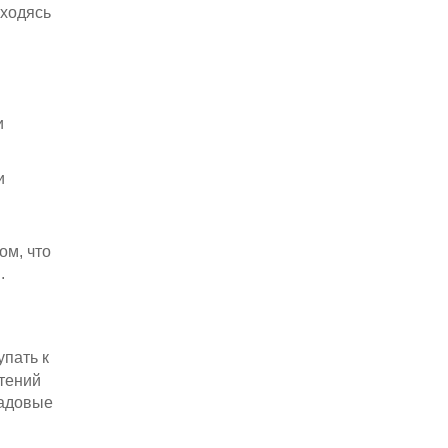
аходясь
и
и
ом, что
.
упать к
стений
садовые