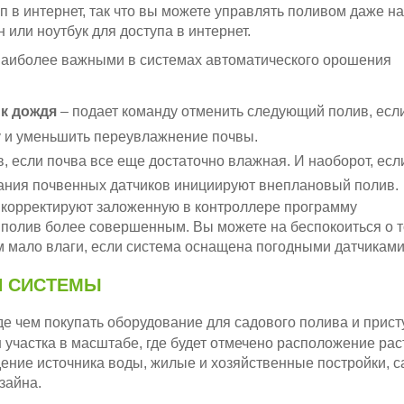
п в интернет, так что вы можете управлять поливом даже н
н или ноутбук для доступа в интернет.
аиболее важными в системах автоматического орошения
к дождя
– подает команду отменить следующий полив, есл
у и уменьшить переувлажнение почвы.
 если почва все еще достаточно влажная. И наоборот, есл
зания почвенных датчиков инициируют внеплановый полив.
в корректируют заложенную в контроллере программу
 полив более совершенным. Вы можете на беспокоиться о т
 мало влаги, если система оснащена погодными датчиками
И СИСТЕМЫ
е чем покупать оборудование для садового полива и прист
 участка в масштабе, где будет отмечено расположение ра
ждение источника воды, жилые и хозяйственные постройки, 
зайна.