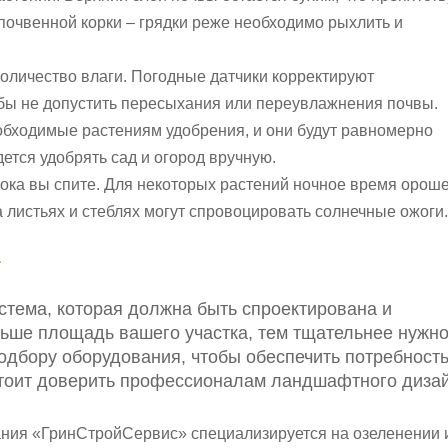
очвенной корки – грядки реже необходимо рыхлить и
оличество влаги. Погодные датчики корректируют
ы не допустить пересыхания или переувлажнения почвы.
обходимые растениям удобрения, и они будут равномерно
ется удобрять сад и огород вручную.
пока вы спите. Для некоторых растений ночное время орош
а листьях и стеблях могут спровоцировать солнечные ожоги.
А
стема, которая должна быть спроектирована и
ьше площадь вашего участка, тем тщательнее нужн
одбору оборудования, чтобы обеспечить потребност
 стоит доверить профессионалам ландшафтного диза
ния «ГринСтройСервис» специализируется на озеленении 