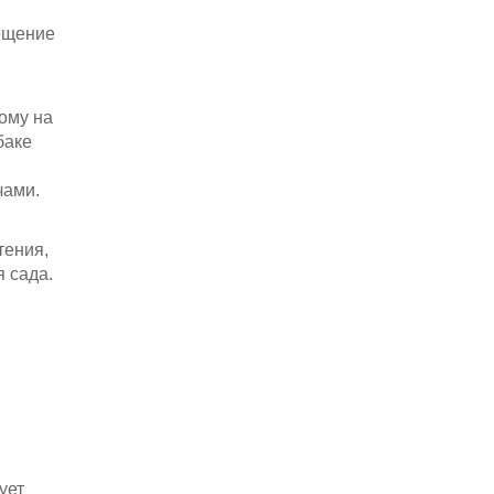
сещение
ому на
баке
чами.
тения,
 сада.
ует