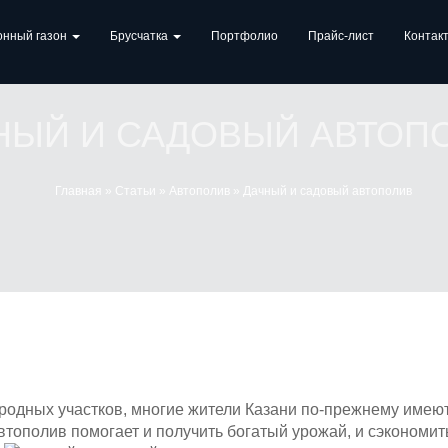
онный газон
Брусчатка
Портфолио
Прайс-лист
Контак
НЫЙ И САДОВЫЙ АВТОП
Главная
»
Статьи
»
Автополив
»
Дачный и садовый автополив
родных участков, многие жители Казани по-прежнему имею
автополив
помогает и получить богатый урожай, и сэкономит