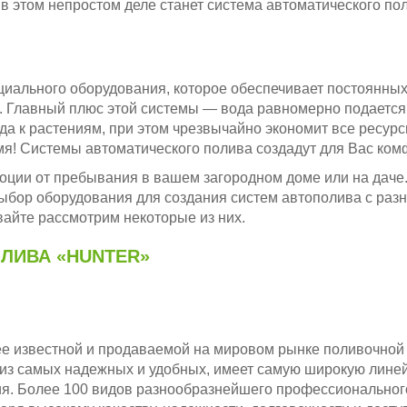
 этом непростом деле станет система автоматического пол
циального оборудования, которое обеспечивает постоянных
. Главный плюс этой системы — вода равномерно подается
да к растениям, при этом чрезвычайно экономит все ресурс
мя! Системы автоматического полива создадут для Вас ком
оции от пребывания в вашем загородном доме или на даче
бор оборудования для создания систем автополива с раз
вайте рассмотрим некоторые из них.
ЛИВА «HUNTER»
ее известной и продаваемой на мировом рынке поливочной
 из самых надежных и удобных, имеет самую широкую лине
я. Более 100 видов разнообразнейшего профессиональног