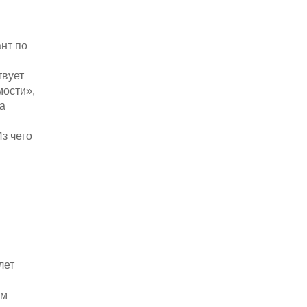
нт по
твует
мости»,
а
з чего
лет
ом