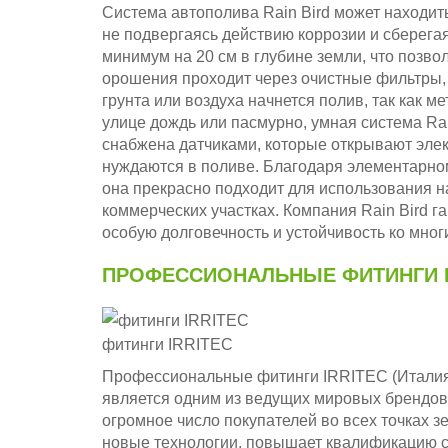
Система автополива Rain Bird может находить
не подвергаясь действию коррозии и сберегая
минимум на 20 см в глубине земли, что позв
орошения проходит через очистные фильтры,
грунта или воздуха начнется полив, так как 
улице дождь или пасмурно, умная система Rai
снабжена датчиками, которые открывают элект
нуждаются в поливе. Благодаря элементарном
она прекрасно подходит для использования 
коммерческих участках. Компания Rain Bird г
особую долговечность и устойчивость ко мно
ПРОФЕССИОНАЛЬНЫЕ ФИТИНГИ I
фитинги IRRITEC
Профессиональные фитинги IRRITEC (Италия)
является одним из ведущих мировых брендов
огромное число покупателей во всех точках 
новые технологии, повышает квалификацию с