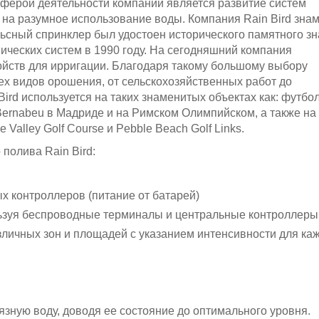
сферой деятельности компании является развитие систем
я на разумное использование воды. Компания Rain Bird зна
ьсный спринклер был удостоен исторического памятного зн
ческих систем в 1990 году. На сегодняшний компания
ойств для ирригации. Благодаря такому большому выбору
ех видов орошения, от сельскохозяйственных работ до
ird используется на таких знаменитых объектах как: футбо
Bernabeu в Мадриде и на Римском Олимпийском, а также на
Valley Golf Course и Pebble Beach Golf Links.
 полива Rain Bird:
 контроллеров (питание от батарей)
ьзуя беспроводные терминалы и центральные контроллеры
личных зон и площадей с указанием интенсивности для ка
язную воду, доводя ее состояние до оптимального уровня.