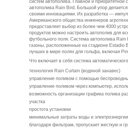
систем автополива. Главной и приоритетной 
автополива Rain Bird. Большой упор делаетс
своими инновациями. Их разработка — импул
Американского общества инженеров агротехни
предоставляет выбор из более чем 4000 устр
продуктов можно настроить автополив для вс
футбольного поля. Система автополива Rain B
газоны, расположенные на стадионе Estadio 
лучших в мире полях для гольфа, включая Pine 
Что включает в себя система автоматического
технология Rain Curtain (водяной занавес)
управление поливом с помощью беспроводных
управление поливом через компьютер, испол
возможность организации графика полива раз
участка
простота установки
минимальные затраты воды и электроэнергии
благодаря фильтрам, пропускает жесткую и гр