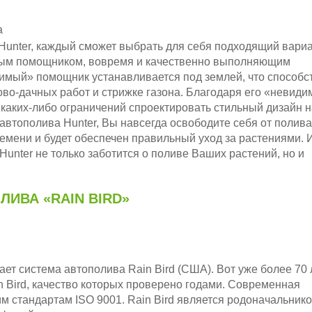
а
Hunter, каждый сможет выбрать для себя подходящий вариа
мым помощником, вовремя и качественно выполняющим
имый» помощник устанавливается под землей, что способс
о-дачных работ и стрижке газона. Благодаря его «невиди
 каких-либо ограничений спроектировать стильный дизайн н
автополива Hunter, Вы навсегда освободите себя от полива
емени и будет обеспечен правильный уход за растениями. И
Hunter не только заботится о поливе Ваших растений, но и
ИВА «RAIN BIRD»
т система автополива Rain Bird (США). Вот уже более 70 
 Bird, качество которых проверено годами. Современная
им стандартам ISO 9001. Rain Bird является родоначальник