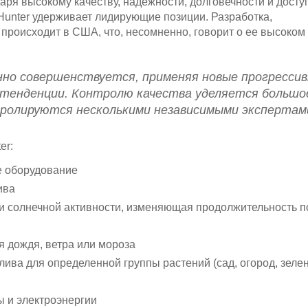
аря высокому качеству, надежности, долговечности и досту
Hunter удерживает лидирующие позиции. Разработка,
 происходит в США, что, несомненно, говорит о ее высоком
нно совершенствуется, применяя новые прогресси
 тенденции. Контролю качества уделяется большо
тролируются несколькими независимыми экспертам
er:
е оборудование
ива
и солнечной активности, изменяющая продолжительность 
 дождя, ветра или мороза
ва для определенной группы растений (сад, огород, зеле
 и электроэнергии