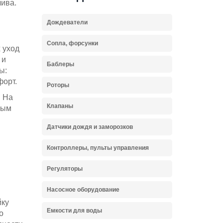
ива.
Дождеватели
Сопла, форсунки
 уход
 и
Баблеры
ы:
форт.
Роторы
. На
Клапаны
ным
Датчики дождя и заморозков
Контроллеры, пульты управления
Регуляторы
Насосное оборудование
йку
Емкости для воды
о