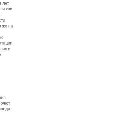
 лет,
ся как
я
сти
и же на
но
атации,
лях и
е
ния
еряют
вводит