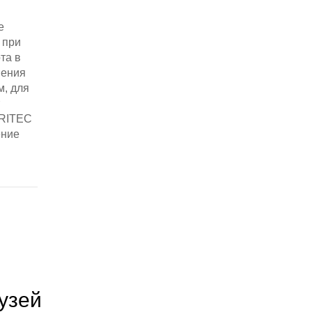
е
 при
та в
нения
м, для
RRITEC
ение
узей