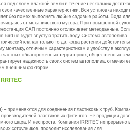
ся под слоем влажной земли в течение нескольких десятков
 свои качественные характеристики. Вся установка находит
оляет без помех выполнять любые садовые работы. Вода дл
 очищаясь от механического мусора. При повышенной сухо
метеостанция САП постоянно отслеживает метеоданные. Есл
n Bird не будет впустую тратить воду. Система автополива
рический клапан только тогда, когда растения действитель
у монтажу, отличным характеристикам и удобству в эксплу
на частных облагороженных территориях, общественных зем
арантирует надежность своих систем автополива, отмечая е
гим внешним факторам.
RRITEC
 – применяются для соединения пластиковых труб. Компа
 производителей пластиковых фитингов. Её продукции дов
земного шара. И неспроста. Компания IRRITEC непрерывно 
воих сотрудников, проводит исследования для