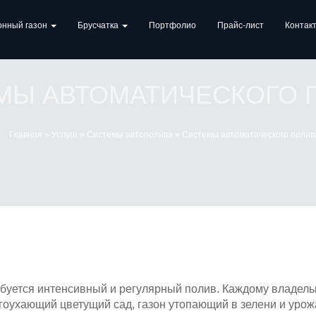
онный газон
Брусчатка
Портфолио
Прайс-лист
Контак
МЫ АВТОМАТИЧЕСКОГО 
Главная
»
Услуги
»
Системы автополива
»
Системы автоматического полив
ебуется интенсивный и регулярный полив. Каждому владель
гоухающий цветущий сад, газон утопающий в зелени и уро